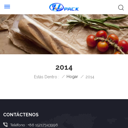
2014
/
Hogar
/
Estás Dentro :
2014
CONTÁCTENOS
Teléfono :
+86 15217343996