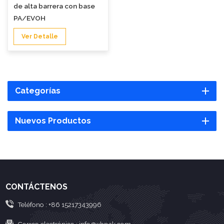
de alta barrera con base
PA/EVOH
Ver Detalle
Categorías
Nuevos Productos
CONTÁCTENOS
Teléfono :
+86 15217343996
Correo electrónico :
info@xhpak.com