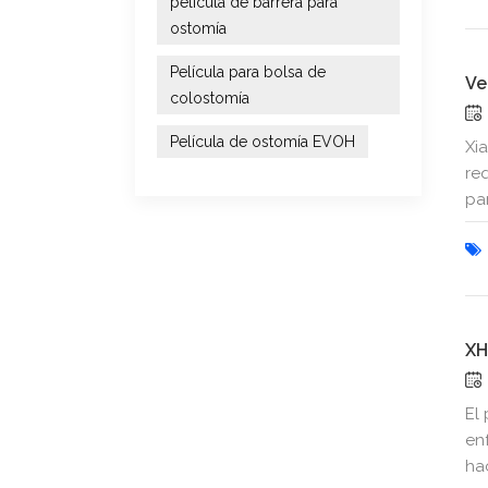
película de barrera para
ostomía
Película para bolsa de
Ve
colostomía
Película de ostomía EVOH
Xi
re
pa
XH
El
en
ha