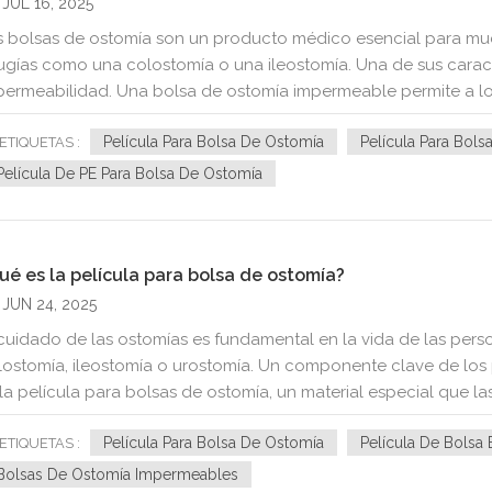
JUL 16, 2025
s bolsas de ostomía son un producto médico esencial para mu
rugías como una colostomía o una ileostomía. Una de sus caract
permeabilidad. Una bolsa de ostomía impermeable permite a los 
Película Para Bolsa De Ostomía
Película Para Bol
ETIQUETAS :
Película De PE Para Bolsa De Ostomía
ué es la película para bolsa de ostomía?
JUN 24, 2025
 cuidado de las ostomías es fundamental en la vida de las per
lostomía, ileostomía o urostomía. Un componente clave de los
 la película para bolsas de ostomía, un material especial que l
Película Para Bolsa De Ostomía
Película De Bolsa 
ETIQUETAS :
Bolsas De Ostomía Impermeables