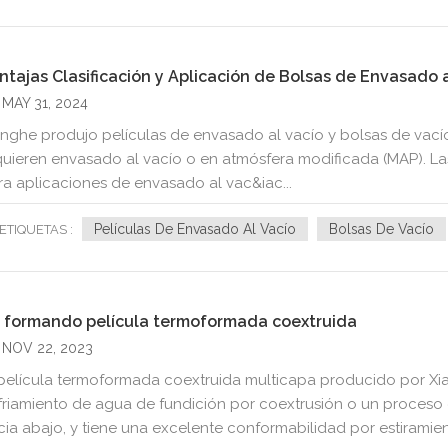
ntajas Clasificación y Aplicación de Bolsas de Envasado a
MAY 31, 2024
anghe produjo películas de envasado al vacío y bolsas de vací
quieren envasado al vacío o en atmósfera modificada (MAP). La
ra aplicaciones de envasado al vac&iac...
Películas De Envasado Al Vacío
Bolsas De Vacío
ETIQUETAS :
 formando película termoformada coextruida
NOV 22, 2023
 película termoformada coextruida multicapa producido por Xi
friamiento de agua de fundición por coextrusión o un proceso
cia abajo, y tiene una excelente conformabilidad por estiramient