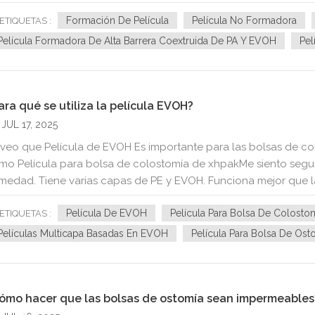
Formación De Película
Película No Formadora
ETIQUETAS :
Película Formadora De Alta Barrera Coextruida De PA Y EVOH
Pel
ara qué se utiliza la película EVOH?
JUL 17, 2025
 veo que Película de EVOH Es importante para las bolsas de c
mo Película para bolsa de colostomía de xhpakMe siento seguro 
medad. Tiene varias capas de PE y EVOH. Funciona mejor que las
Película De EVOH
Película Para Bolsa De Colosto
ETIQUETAS :
Películas Multicapa Basadas En EVOH
Película Para Bolsa De Ost
ómo hacer que las bolsas de ostomía sean impermeables