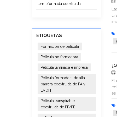
termoformada coextruida
La
ci
im
ETIQUETAS
Formación de película
Película no formadora
¿Q
Película laminada e impresa
Película formadora de alta
El
barrera coextruida de PA y
co
EVOH
es
Película transpirable
coextruida de PP/PE