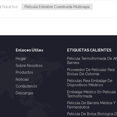
Película Estirable Coextruida Multicapa
ETIQUETAS :
Enlaces Útiles
ETIQUETAS CALIENTES
Hogar
Película Termoformada De Al
Barrera
Sobre Nosotros
Proveedor De Películas Para
Productos
Bolsas De Ostomía
Noticias
Películas Para Embalaje De
Dispositivos Médicos
Contáctenos
Embalaje Médico En Película
Descargas
Termoformada
Película De Barrera Médica Y
Farmacéutica
Película De Bolsa Biológica 