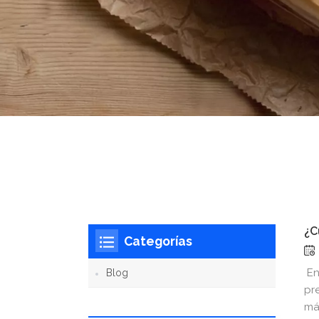
¿C
Categorías
En
Blog
pr
má