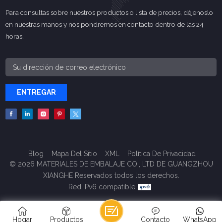
Para consultas sobre nuestros productos o lista de precios, déjenoslo
en nuestras manos y nos pondremos en contacto dentro de las 24
horas.
ENTREGAR
Blog
Mapa Del Sitio
XML
Política De Privacidad
© 2026 MATERIALES DE EMBALAJE CO., LTD DE GUANGZHOU
XIANGHE Reservados todos los derechos.
Red IPv6 compatible
Hogar
Productos
Contacto
WhatsApp