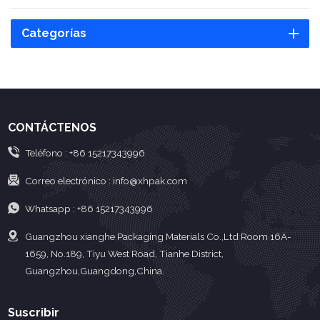
Categorías
CONTÁCTENOS
Teléfono :
+86 15217343996
Correo electrónico :
info@xhpak.com
Whatsapp :
+86 15217343996
Guangzhou xianghe Packaging Materials Co.,Ltd Room 16A-
1659, No.189, Tiyu West Road, Tianhe District,
Guangzhou,Guangdong,China.
Suscribir