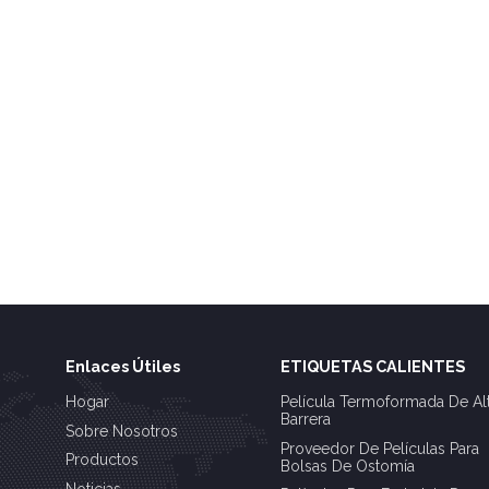
Enlaces Útiles
ETIQUETAS CALIENTES
Hogar
Película Termoformada De Al
Barrera
Sobre Nosotros
Proveedor De Películas Para
Productos
Bolsas De Ostomía
Noticias