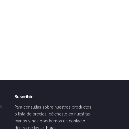
Suscribir
ta
Para consultas sobre nuestros productos
o lista de precios, déjenoslo en nuestras
manos y nos pondremos en contacto
dentro de las 24 horas.