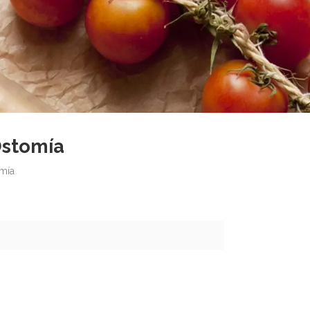
Ostomía
mía