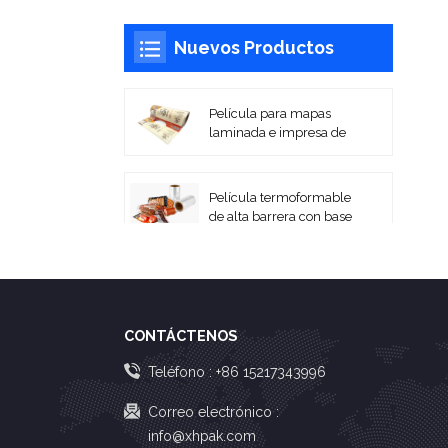
Nuevos Productos
Película para mapas
laminada e impresa de
alta barrera
Película termoformable
de alta barrera con base
PA/EVOH
Películas laminadas
impresas flexibles para
embalaje en rollo
CONTÁCTENOS
Bolsas de vacío de
Teléfono :
+86 15217343996
PA/PE coextruidas
Correo electrónico :
info@xhpak.com