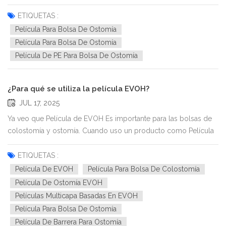
colostomía o una ileostomía. Una de sus características más
importantes es su impermeabilidad. Una bolsa de ostomía
ETIQUETAS :
impermeable permite a los usuarios ducharse, nadar o realizar
Película Para Bolsa De Ostomía
sus ac...
Película Para Bolsa De Ostomía
Película De PE Para Bolsa De Ostomía
¿Para qué se utiliza la película EVOH?
JUL 17, 2025
Ya veo que Película de EVOH Es importante para las bolsas de
colostomía y ostomía. Cuando uso un producto como Película
para bolsa de colostomía de xhpakMe siento seguro porque la
película elimina los olores y la humedad. Tiene varias capas de
ETIQUETAS :
PE y EVOH. Funciona mejor que las películas con una sola...
Película De EVOH
Película Para Bolsa De Colostomía
Película De Ostomía EVOH
Películas Multicapa Basadas En EVOH
Película Para Bolsa De Ostomía
Película De Barrera Para Ostomía