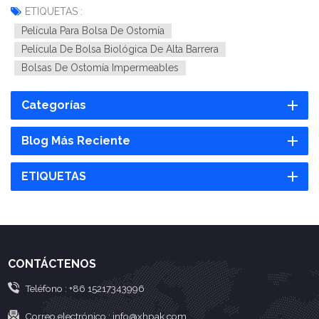
ETIQUETAS :
Película Para Bolsa De Ostomía
Película De Bolsa Biológica De Alta Barrera
Bolsas De Ostomía Impermeables
Categorías
Blog Más Reciente
ETIQUETAS
CONTÁCTENOS
Teléfono :
+86 15217343996
Correo electrónico :
info@xhpak.com