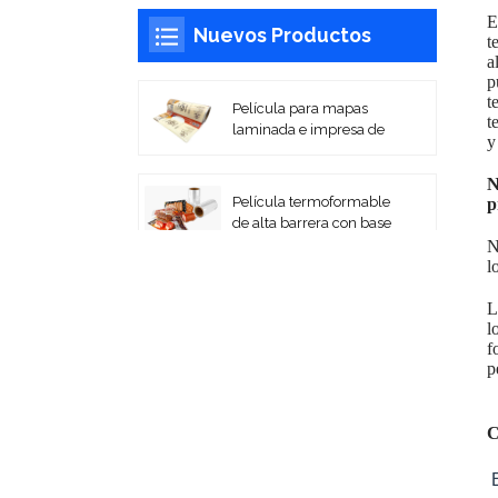
E
Nuevos Productos
t
a
p
t
Película para mapas
t
laminada e impresa de
y
alta barrera
N
Película termoformable
p
de alta barrera con base
PA/EVOH
N
l
Películas laminadas
L
impresas flexibles para
l
embalaje en rollo
f
p
Bolsas de vacío de
PA/PE coextruidas
C
Película de sellado