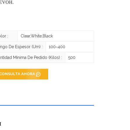
/EVOH.
lor :
Clear,White,Black
ngo De Espesor (um) :
100~400
ntidad Mínima De Pedido (kilos) :
500
CONSULTA AHORA
H