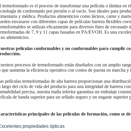
l termoformado es el proceso de transformar una película o lámina en 
ecnología de conformado por presión o al vacío. Son ideales para produ
limentaria y médica. Productos alimenticios como lácteos, carne y marisco
ueden envasarse con diferentes capas de películas barrera flexibles coex
ermoformables se utilizan eficazmente para diversos fines de envasado in
ermoformadas de 7, 9 y 11 capas basadas en PA/EVOH. Es una excelent
 no alimenticios.
uestras películas conformables y no conformables para cumplir con
roducción.
uestros procesos de termoformado están diseñados con un amplio rang
o que aumenta la eficiencia operativa con costos de puesta en marcha y
as películas termoformadas de alta barrera proporcionan una distribución
o largo del ciclo de vida del producto para una integridad de barrera co
ormabilidad precisa, nuestra malla inferior garantiza un embalaje consi
elícula de banda superior para un sellado seguro y un engaste superior p
aracterísticas principales de las películas de formación, como se de
Excelentes propiedades ópticas