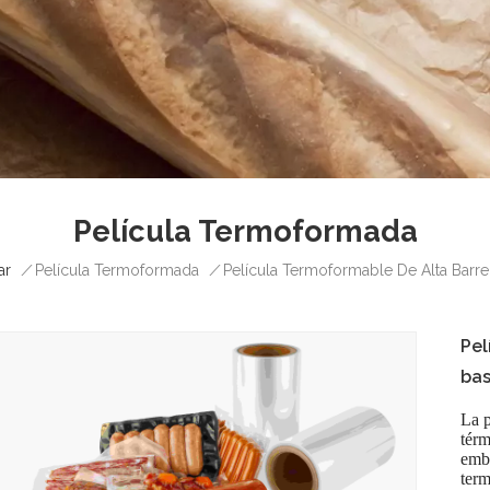
Película Termoformada
ar
/
/
Película Termoformada
Película Termoformable De Alta Bar
Pel
ba
La p
térm
emba
term