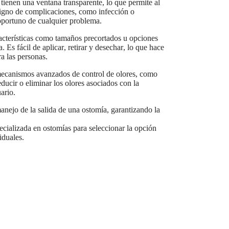
tienen una ventana transparente, lo que permite al
 signo de complicaciones, como infección o
o oportuno de cualquier problema.
aracterísticas como tamaños precortados u opciones
Es fácil de aplicar, retirar y desechar, lo que hace
a las personas.
 mecanismos avanzados de control de olores, como
educir o eliminar los olores asociados con la
ario.
manejo de la salida de una ostomía, garantizando la
ecializada en ostomías para seleccionar la opción
iduales.