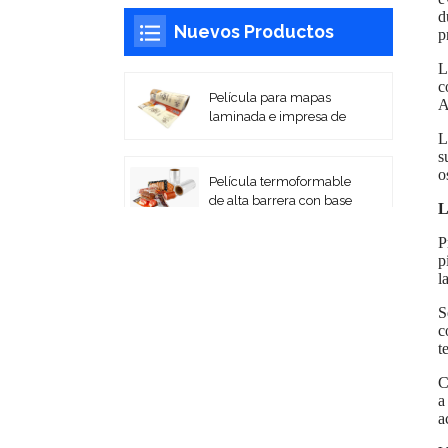
d
Nuevos Productos
p
L
c
Película para mapas
A
laminada e impresa de
alta barrera
L
s
o
Película termoformable
de alta barrera con base
L
PA/EVOH
P
p
Películas laminadas
l
impresas flexibles para
embalaje en rollo
S
c
t
Bolsas de vacío de
PA/PE coextruidas
C
a
a
Película de sellado