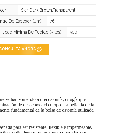
lor :
Skin,Dark Brown,Transparent
ngo De Espesor (um) :
76
ntidad Mínima De Pedido (kilos) :
500
CONSULTA AHORA
que se han sometido a una ostomía, cirugía que
liminación de desechos del cuerpo. La película de la
ente fundamental de la bolsa de ostomía utilizada
señada para ser resistente, flexible e impermeable,
stico, polietileno o poliuretano, conocidos por su