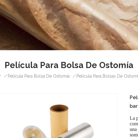
Película Para Bolsa De Ostomía
r
/
/
Película Para Bolsa De Ostomía
Película Para Bolsas De Ostom
Pel
bar
La p
como
una 
some