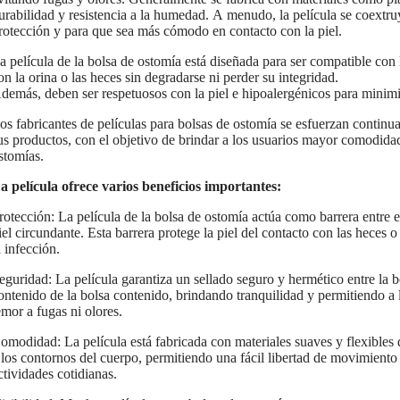
urabilidad y resistencia a la humedad. A menudo, la película se coextr
rotección y para que sea más cómodo en contacto con la piel.
a película de la bolsa de ostomía está diseñada para ser compatible con 
on la orina o las heces sin degradarse ni perder su integridad.
demás, deben ser respetuosos con la piel e hipoalergénicos para minimiza
os fabricantes de películas para bolsas de ostomía se esfuerzan continu
us productos, con el objetivo de brindar a los usuarios mayor comodida
stomías.
a película ofrece varios beneficios importantes:
rotección: La película de la bolsa de ostomía actúa como barrera entre el
iel circundante. Esta barrera protege la piel del contacto con las heces o 
a infección.
eguridad: La película garantiza un sellado seguro y hermético entre la 
ontenido de la bolsa contenido, brindando tranquilidad y permitiendo a la
emor a fugas ni olores.
omodidad: La película está fabricada con materiales suaves y flexibles
 los contornos del cuerpo, permitiendo una fácil libertad de movimiento 
ctividades cotidianas.