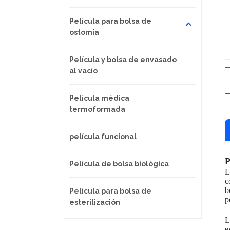
Película para bolsa de
ostomía
Película y bolsa de envasado
al vacío
Película médica
termoformada
película funcional
P
Película de bolsa biológica
L
c
b
Película para bolsa de
p
esterilización
L
e