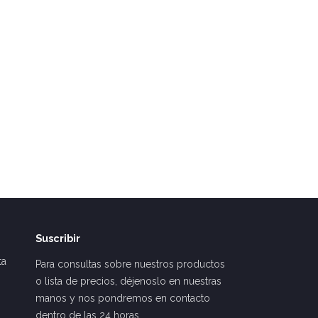
Suscribir
ta
Para consultas sobre nuestros productos
o lista de precios, déjenoslo en nuestras
manos y nos pondremos en contacto
dentro de las 24 horas.