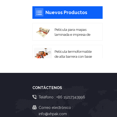
Nuevos Productos
Película para mapas
laminada e impresa de
alta barrera
Película termoformable
de alta barrera con base
PA/EVOH
Películas laminadas
impresas flexibles para
embalaje en rollo
CONTÁCTENOS
Bolsas de vacío de
Teléfono :
+86 15217343996
PA/PE coextruidas
Correo electrónico :
info@xhpak.com