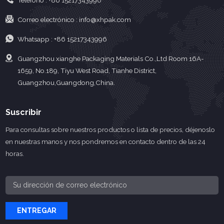
Teléfono :
+86 15217343996
Correo electrónico :
info@xhpak.com
Whatsapp :
+86 15217343996
Guangzhou xianghe Packaging Materials Co.,Ltd Room 16A-
1659, No.189, Tiyu West Road, Tianhe District,
Guangzhou,Guangdong,China.
Suscribir
Para consultas sobre nuestros productos o lista de precios, déjenoslo
en nuestras manos y nos pondremos en contacto dentro de las 24
horas.
ENTREGAR