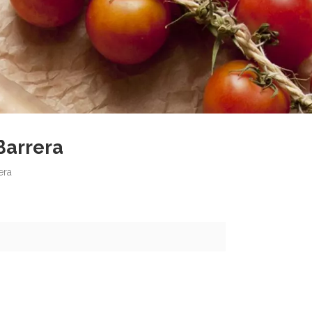
Barrera
era