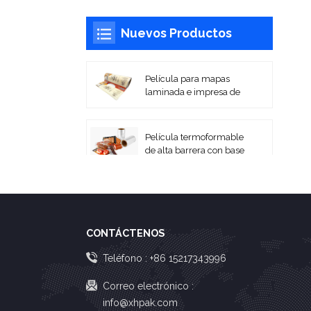
Nuevos Productos
Película para mapas
laminada e impresa de
alta barrera
Película termoformable
de alta barrera con base
PA/EVOH
Películas laminadas
impresas flexibles para
embalaje en rollo
CONTÁCTENOS
Bolsas de vacío de
Teléfono :
+86 15217343996
PA/PE coextruidas
Correo electrónico :
info@xhpak.com