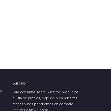
Suscribir
ta
Para consultas sobre nuestros productos
o lista de precios, déjenoslo en nuestras
manos y nos pondremos en contacto
dentro de las 24 horas.