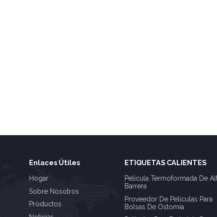
Enlaces Útiles
ETIQUETAS CALIENTES
Hogar
Película Termoformada De Al
Barrera
Sobre Nosotros
Proveedor De Películas Para
Productos
Bolsas De Ostomía
Noticias