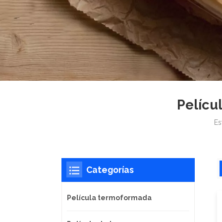
Pelícu
Es
Categorías
Película termoformada