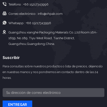
Teléfono :
+86 15217343996
Correo electrónico :
info@xhpak.com
Whatsapp :
+86 15217343996
Guangzhou xianghe Packaging Materials Co.,Ltd Room 16A-
1659, No.189, Tiyu West Road, Tianhe District,
Guangzhou,Guangdong,China.
Suscribir
Para consultas sobre nuestros productos o lista de precios, déjenoslo
en nuestras manos y nos pondremos en contacto dentro de las 24
horas.
ENTREGAR