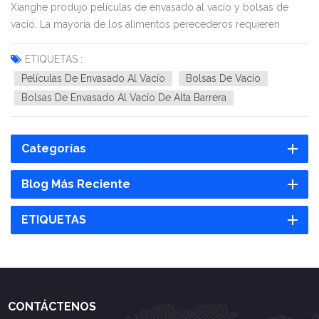
Xianghe produjo películas de envasado al vacío y bolsas de
vacío. La mayoría de los alimentos perecederos requieren
envasado al vacío o en atmósfera modificada (MAP). Las bolsas
de envasado al vacío son ideales para aplicaciones de envasado
ETIQUETAS :
al vac&iac...
Películas De Envasado Al Vacío
Bolsas De Vacío
Bolsas De Envasado Al Vacío De Alta Barrera
Categorías
Blog Más Reciente
ETIQUETAS
CONTÁCTENOS