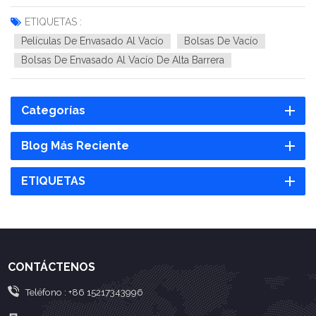
envasado al vacío o en atmósfera modificada (MAP). Las bolsas
de envasado al vacío son ideales para aplicaciones de envasado
ETIQUETAS :
al vac&iac...
Películas De Envasado Al Vacío
Bolsas De Vacío
Bolsas De Envasado Al Vacío De Alta Barrera
Categorías
Blog Más Reciente
ETIQUETAS
CONTÁCTENOS
Teléfono :
+86 15217343996