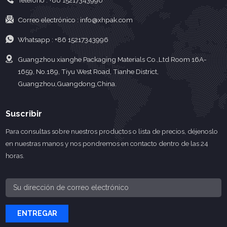
Teléfono :
+86 15217343996
Correo electrónico :
info@xhpak.com
Whatsapp :
+86 15217343996
Guangzhou xianghe Packaging Materials Co.,Ltd Room 16A-
1659, No.189, Tiyu West Road, Tianhe District,
Guangzhou,Guangdong,China.
Suscribir
Para consultas sobre nuestros productos o lista de precios, déjenoslo
en nuestras manos y nos pondremos en contacto dentro de las 24
horas.
ENTREGAR