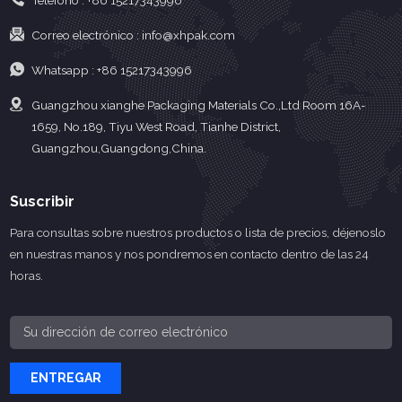
Teléfono :
+86 15217343996
Correo electrónico :
info@xhpak.com
Whatsapp :
+86 15217343996
Guangzhou xianghe Packaging Materials Co.,Ltd Room 16A-
1659, No.189, Tiyu West Road, Tianhe District,
Guangzhou,Guangdong,China.
Suscribir
Para consultas sobre nuestros productos o lista de precios, déjenoslo
en nuestras manos y nos pondremos en contacto dentro de las 24
horas.
ENTREGAR