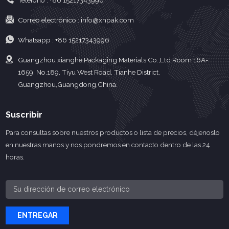
Teléfono :
+86 15217343996
Correo electrónico :
info@xhpak.com
Whatsapp :
+86 15217343996
Guangzhou xianghe Packaging Materials Co.,Ltd Room 16A-
1659, No.189, Tiyu West Road, Tianhe District,
Guangzhou,Guangdong,China.
Suscribir
Para consultas sobre nuestros productos o lista de precios, déjenoslo
en nuestras manos y nos pondremos en contacto dentro de las 24
horas.
ENTREGAR