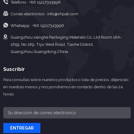
Teléfono :
+86 15217343996
en la composición con
otros materiales.
Correo electrónico :
info@xhpak.com
Whatsapp :
+86 15217343996
Guangzhou xianghe Packaging Materials Co.,Ltd Room 16A-
1659, No.189, Tiyu West Road, Tianhe District,
Guangzhou,Guangdong,China.
Suscribir
Para consultas sobre nuestros productos o lista de precios, déjenoslo
en nuestras manos y nos pondremos en contacto dentro de las 24
horas.
ENTREGAR