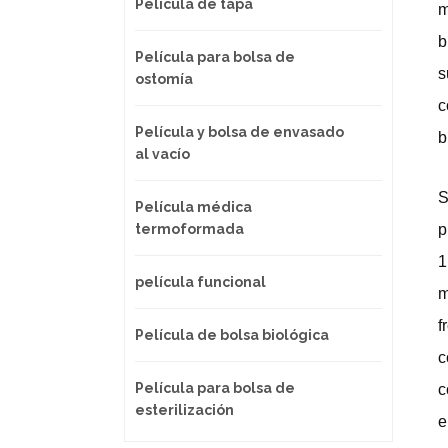
Película de tapa
m
b
Película para bolsa de
s
ostomía
c
Película y bolsa de envasado
b
al vacío
S
Película médica
termoformada
p
1
película funcional
m
f
Película de bolsa biológica
c
Película para bolsa de
c
esterilización
e