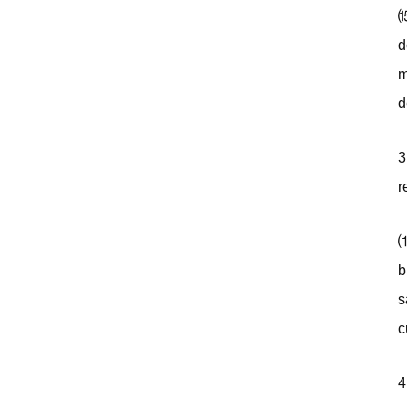
⒂
d
m
d
3
r
⑴
b
s
c
4