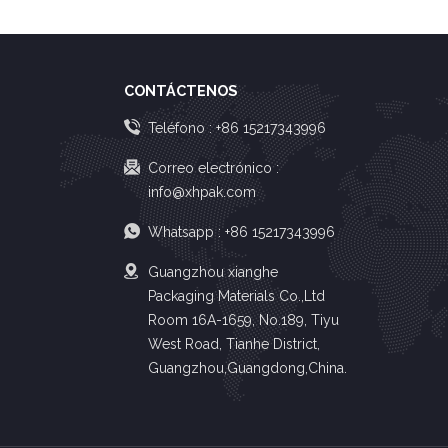
CONTÁCTENOS
Teléfono :
+86 15217343996
Correo electrónico :
info@xhpak.com
Whatsapp :
+86 15217343996
Guangzhou xianghe
Packaging Materials Co.,Ltd
Room 16A-1659, No.189, Tiyu
West Road, Tianhe District,
Guangzhou,Guangdong,China.