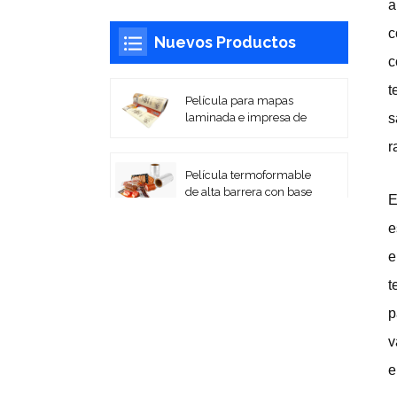
a
c
Nuevos Productos
c
t
Película para mapas
laminada e impresa de
s
alta barrera
r
Película termoformable
de alta barrera con base
E
PA/EVOH
e
Películas laminadas
e
impresas flexibles para
embalaje en rollo
t
p
Bolsas de vacío de
v
PA/PE coextruidas
e