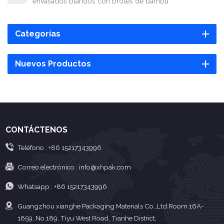
envasados blandos con brotes de bambú
Categorías
Nuevos Productos
CONTÁCTENOS
Teléfono :
+86 15217343996
Correo electrónico :
info@xhpak.com
Whatsapp :
+86 15217343996
Guangzhou xianghe Packaging Materials Co.,Ltd Room 16A-
1659, No.189, Tiyu West Road, Tianhe District,