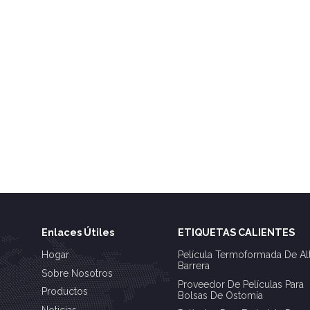
Enlaces Útiles
ETIQUETAS CALIENTES
Hogar
Película Termoformada De Al
Barrera
Sobre Nosotros
Proveedor De Películas Para
Productos
Bolsas De Ostomía
Noticias