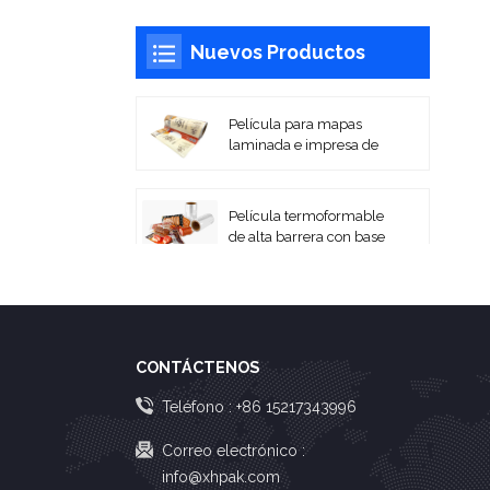
Nuevos Productos
Película para mapas
laminada e impresa de
alta barrera
Película termoformable
de alta barrera con base
PA/EVOH
Películas laminadas
impresas flexibles para
embalaje en rollo
CONTÁCTENOS
Bolsas de vacío de
Teléfono :
+86 15217343996
PA/PE coextruidas
Correo electrónico :
info@xhpak.com