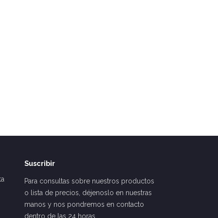
Suscribir
ta
Para consultas sobre nuestros productos
o lista de precios, déjenoslo en nuestras
manos y nos pondremos en contacto
dentro de las 24 horas.